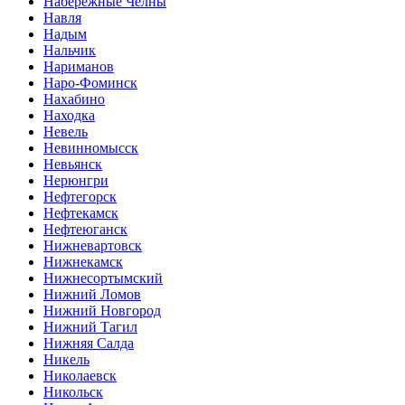
Набережные Челны
Навля
Надым
Нальчик
Нариманов
Наро-Фоминск
Нахабино
Находка
Невель
Невинномысск
Невьянск
Нерюнгри
Нефтегорск
Нефтекамск
Нефтеюганск
Нижневартовск
Нижнекамск
Нижнесортымский
Нижний Ломов
Нижний Новгород
Нижний Тагил
Нижняя Салда
Никель
Николаевск
Никольск