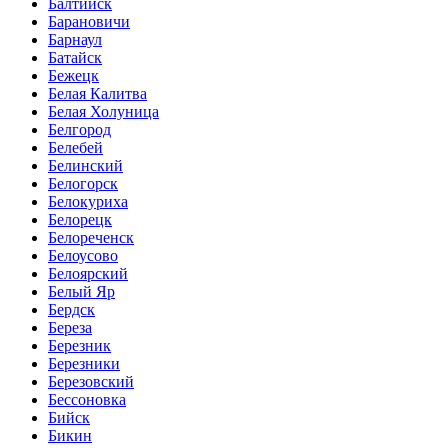
Балтийск
Барановичи
Барнаул
Батайск
Бежецк
Белая Калитва
Белая Холуница
Белгород
Белебей
Белинский
Белогорск
Белокуриха
Белорецк
Белореченск
Белоусово
Белоярский
Белый Яр
Бердск
Береза
Березник
Березники
Березовский
Бессоновка
Бийск
Бикин