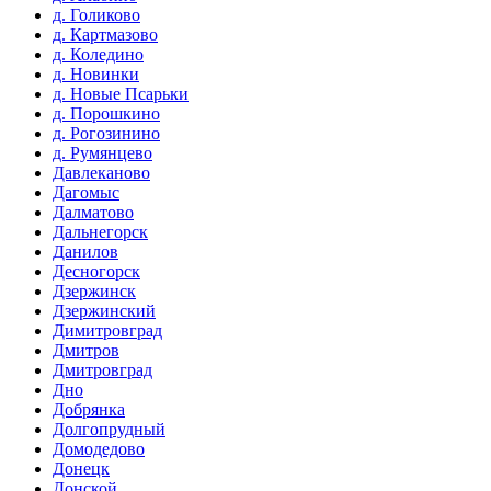
д. Голиково
д. Картмазово
д. Коледино
д. Новинки
д. Новые Псарьки
д. Порошкино
д. Рогозинино
д. Румянцево
Давлеканово
Дагомыс
Далматово
Дальнегорск
Данилов
Десногорск
Дзержинск
Дзержинский
Димитровград
Дмитров
Дмитровград
Дно
Добрянка
Долгопрудный
Домодедово
Донецк
Донской