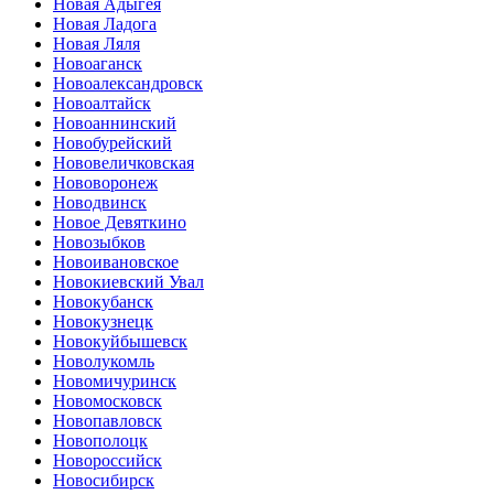
Новая Адыгея
Новая Ладога
Новая Ляля
Новоаганск
Новоалександровск
Новоалтайск
Новоаннинский
Новобурейский
Нововеличковская
Нововоронеж
Новодвинск
Новое Девяткино
Новозыбков
Новоивановское
Новокиевский Увал
Новокубанск
Новокузнецк
Новокуйбышевск
Новолукомль
Новомичуринск
Новомосковск
Новопавловск
Новополоцк
Новороссийск
Новосибирск