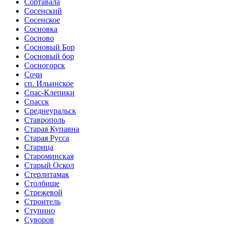
Сортавала
Сосенский
Сосенское
Сосновка
Сосново
Сосновый Бор
Сосновый бор
Сосногорск
Сочи
сп. Ильинское
Спас-Клепики
Спасск
Среднеуральск
Ставрополь
Старая Купавна
Старая Русса
Старица
Староминская
Старый Оскол
Стерлитамак
Столбище
Стрежевой
Строитель
Ступино
Суворов