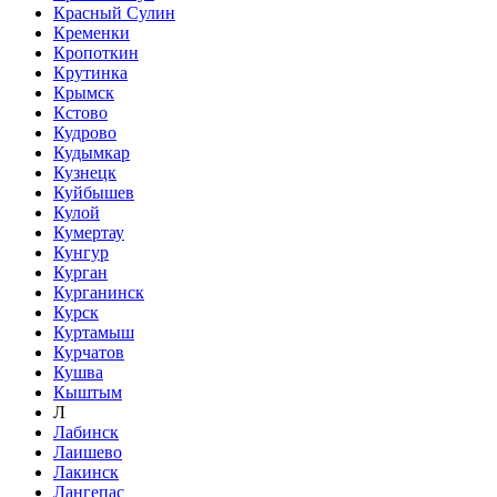
Красный Сулин
Кременки
Кропоткин
Крутинка
Крымск
Кстово
Кудрово
Кудымкар
Кузнецк
Куйбышев
Кулой
Кумертау
Кунгур
Курган
Курганинск
Курск
Куртамыш
Курчатов
Кушва
Кыштым
Л
Лабинск
Лаишево
Лакинск
Лангепас