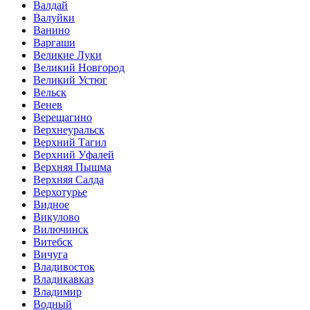
Валдай
Валуйки
Ванино
Варгаши
Великие Луки
Великий Новгород
Великий Устюг
Вельск
Венев
Верещагино
Верхнеуральск
Верхний Тагил
Верхний Уфалей
Верхняя Пышма
Верхняя Салда
Верхотурье
Видное
Викулово
Вилючинск
Витебск
Вичуга
Владивосток
Владикавказ
Владимир
Водный