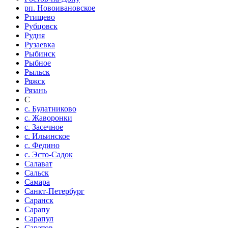
рп. Новоивановское
Ртищево
Рубцовск
Рудня
Рузаевка
Рыбинск
Рыбное
Рыльск
Ряжск
Рязань
С
с. Булатниково
с. Жаворонки
с. Засечное
с. Ильинское
с. Федино
с. Эсто-Садок
Салават
Сальск
Самара
Санкт-Петербург
Саранск
Сарапу
Сарапул
Саратов