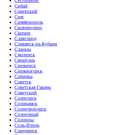
Сестрорецк
Сибай
Сиверский
Сим
Симферополь
Сковородино
Скопин
Славгород
Славянск-на-Кубани
Сланцы
Смоленск
Сморгонь
Снежинск
Снежногорск
Собинка
Советск
Советская Гавань
Советский
Солигорск
Соликамск
Солнечногорск
Солнечный
Солонцы
Соль-Илецк
Сорочинск