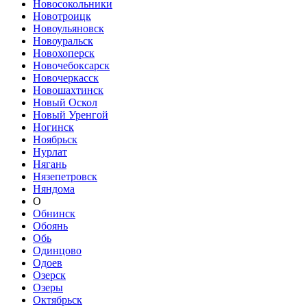
Новосокольники
Новотроицк
Новоульяновск
Новоуральск
Новохоперск
Новочебоксарск
Новочеркасск
Новошахтинск
Новый Оскол
Новый Уренгой
Ногинск
Ноябрьск
Нурлат
Нягань
Нязепетровск
Няндома
О
Обнинск
Обоянь
Обь
Одинцово
Одоев
Озерск
Озеры
Октябрьск