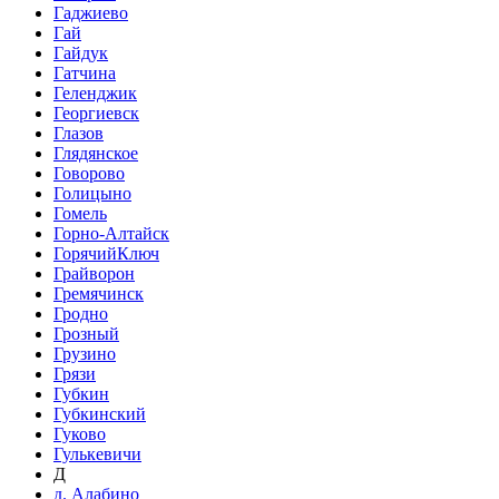
Гаджиево
Гай
Гайдук
Гатчина
Геленджик
Георгиевск
Глазов
Глядянское
Говорово
Голицыно
Гомель
Горно-Алтайск
ГорячийКлюч
Грайворон
Гремячинск
Гродно
Грозный
Грузино
Грязи
Губкин
Губкинский
Гуково
Гулькевичи
Д
д. Алабино