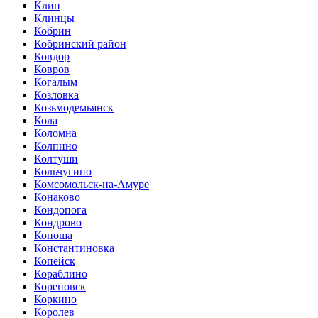
Клин
Клинцы
Кобрин
Кобринский район
Ковдор
Ковров
Когалым
Козловка
Козьмодемьянск
Кола
Коломна
Колпино
Колтуши
Кольчугино
Комсомольск-на-Амуре
Конаково
Кондопога
Кондрово
Коноша
Константиновка
Копейск
Кораблино
Кореновск
Коркино
Королев