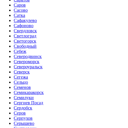
Саров
Сасово
Сатка
Сафакулево
Сафоново
Свердловск
Светлоград
Светогорск
Свободный
Себеж
Северодвинск
Североморск
Североуральск
Северск
Сегежа
Сельцо
Семенов
Семикаракорск
Семилуки
Сергиев Посад
Сердобск
Серов
Серпухов
Серышево