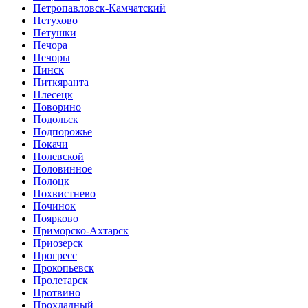
Петропавловск-Камчатский
Петухово
Петушки
Печора
Печоры
Пинск
Питкяранта
Плесецк
Поворино
Подольск
Подпорожье
Покачи
Полевской
Половинное
Полоцк
Похвистнево
Починок
Поярково
Приморско-Ахтарск
Приозерск
Прогресс
Прокопьевск
Пролетарск
Протвино
Прохладный