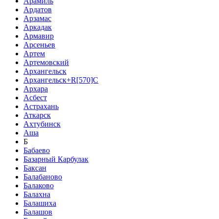
Арамиль
Ардатов
Арзамас
Аркадак
Армавир
Арсеньев
Артем
Артемовский
Архангельск
Архангельск+R[570]C
Архара
Асбест
Астрахань
Аткарск
Ахтубинск
Аша
Б
Бабаево
Базарный Карбулак
Баксан
Балабаново
Балаково
Балахна
Балашиха
Балашов