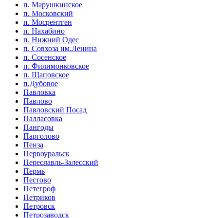
п. Марушкинское
п. Московский
п. Мосрентген
п. Нахабино
п. Нижний Одес
п. Совхоза им.Ленина
п. Сосенское
п. Филимонковское
п. Щаповское
п.Дубовое
Павловка
Павлово
Павловский Посад
Палласовка
Пангоды
Парголово
Пенза
Первоуральск
Переславль-Залесский
Пермь
Пестово
Петегроф
Петриков
Петровск
Петрозаводск