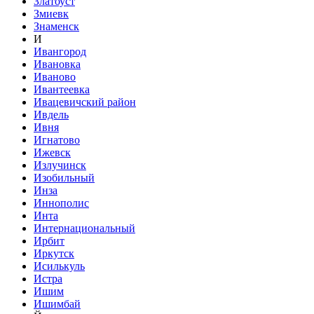
Златоуст
Змиевк
Знаменск
И
Ивангород
Ивановка
Иваново
Ивантеевка
Ивацевичский район
Ивдель
Ивня
Игнатово
Ижевск
Излучинск
Изобильный
Инза
Иннополис
Инта
Интернациональный
Ирбит
Иркутск
Исилькуль
Истра
Ишим
Ишимбай