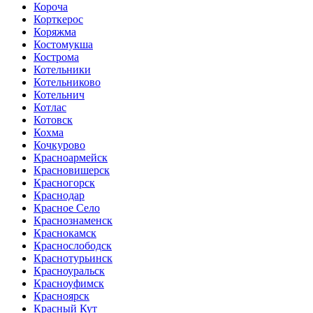
Короча
Корткерос
Коряжма
Костомукша
Кострома
Котельники
Котельниково
Котельнич
Котлас
Котовск
Кохма
Кочкурово
Красноармейск
Красновишерск
Красногорск
Краснодар
Красное Село
Краснознаменск
Краснокамск
Краснослободск
Краснотурьинск
Красноуральск
Красноуфимск
Красноярск
Красный Кут