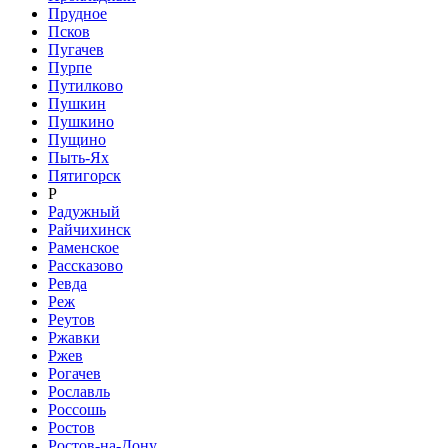
Прудное
Псков
Пугачев
Пурпе
Путилково
Пушкин
Пушкино
Пущино
Пыть-Ях
Пятигорск
Р
Радужный
Райчихинск
Раменское
Рассказово
Ревда
Реж
Реутов
Ржавки
Ржев
Рогачев
Рославль
Россошь
Ростов
Ростов-на-Дону