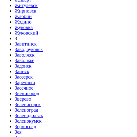
Жигулевск
Жирновск
Жлобин
Жодино
Жуковка
Жуковский
З
Завитинск
Заводоуковск
Заволжск
Заволжье
Задонск
Заинск
Заозерск
Заречный
Засечное
Звенигород
Зверево
Зеленогорск
Зеленоград
Зеленодольск
Зеленокумск
Зерноград
Зея