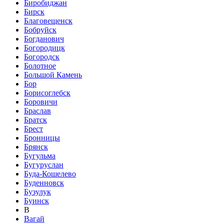
Биробиджан
Бирск
Благовещенск
Бобруйск
Богданович
Богородицк
Богородск
Болотное
Большой Камень
Бор
Борисоглебск
Боровичи
Браслав
Братск
Брест
Бронницы
Брянск
Бугульма
Бугуруслан
Буда-Кошелево
Буденновск
Бузулук
Буинск
В
Вагай