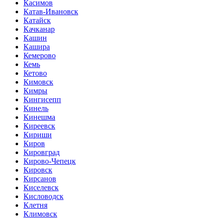
Касимов
Катав-Ивановск
Катайск
Качканар
Кашин
Кашира
Кемерово
Кемь
Кетово
Кимовск
Кимры
Кингисепп
Кинель
Кинешма
Киреевск
Кириши
Киров
Кировград
Кирово-Чепецк
Кировск
Кирсанов
Киселевск
Кисловодск
Клетня
Климовск