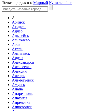
Точки продаж в г.
Мирный
Купить online
А
Абинск
Агидель
Адлер
Адыгейск
Азнакаево
Азов
Аксай
Алапаевск
Алдан
Александров
Алексеевка
Алексин
Алтырь
Альметьевск
Амурск
Анапа
Андреаполь
Апатиты
Апрелевка
Апшеронск