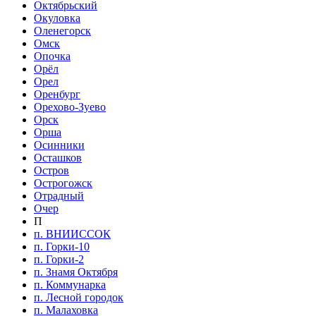
Октябрьский
Окуловка
Оленегорск
Омск
Опочка
Орёл
Орел
Оренбург
Орехово-Зуево
Орск
Орша
Осинники
Осташков
Остров
Острогожск
Отрадный
Очер
П
п. ВНИИССОК
п. Горки-10
п. Горки-2
п. Знамя Октября
п. Коммунарка
п. Лесной городок
п. Малаховка