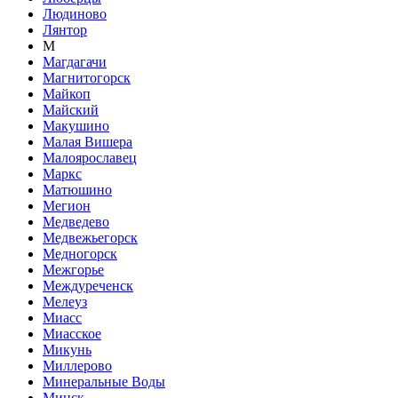
Людиново
Лянтор
М
Магдагачи
Магнитогорск
Майкоп
Майский
Макушино
Малая Вишера
Малоярославец
Маркс
Матюшино
Мегион
Медведево
Медвежьегорск
Медногорск
Межгорье
Междуреченск
Мелеуз
Миасс
Миасское
Микунь
Миллерово
Минеральные Воды
Минск