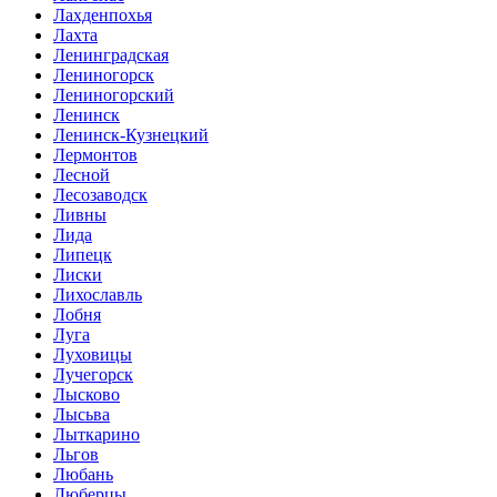
Лахденпохья
Лахта
Ленинградская
Лениногорск
Лениногорский
Ленинск
Ленинск-Кузнецкий
Лермонтов
Лесной
Лесозаводск
Ливны
Лида
Липецк
Лиски
Лихославль
Лобня
Луга
Луховицы
Лучегорск
Лысково
Лысьва
Лыткарино
Льгов
Любань
Люберцы