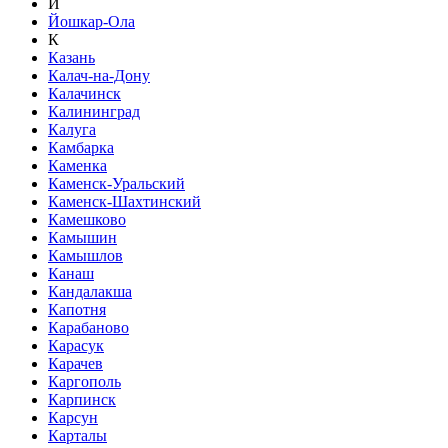
Й
Йошкар-Ола
К
Казань
Калач-на-Дону
Калачинск
Калининград
Калуга
Камбарка
Каменка
Каменск-Уральский
Каменск-Шахтинский
Камешково
Камышин
Камышлов
Канаш
Кандалакша
Капотня
Карабаново
Карасук
Карачев
Каргополь
Карпинск
Карсун
Карталы