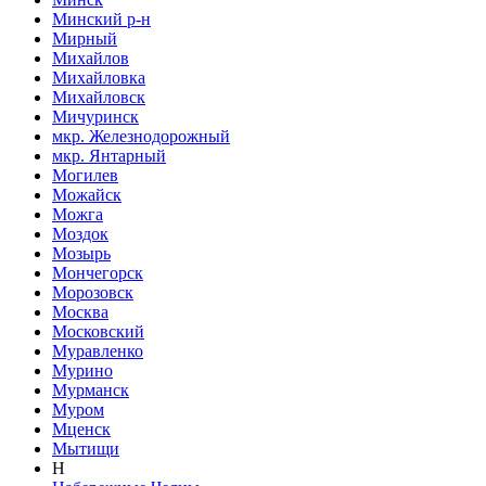
Минский р-н
Мирный
Михайлов
Михайловка
Михайловск
Мичуринск
мкр. Железнодорожный
мкр. Янтарный
Могилев
Можайск
Можга
Моздок
Мозырь
Мончегорск
Морозовск
Москва
Московский
Муравленко
Мурино
Мурманск
Муром
Мценск
Мытищи
Н