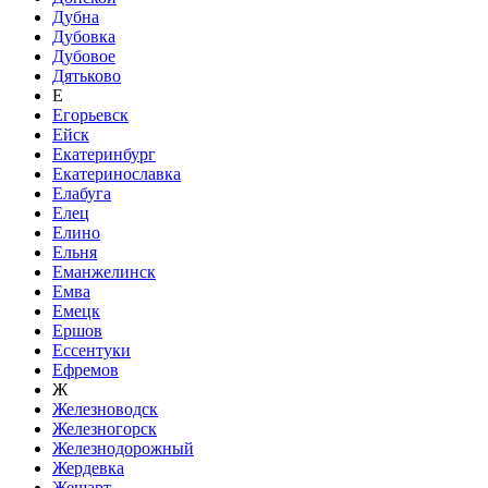
Дубна
Дубовка
Дубовое
Дятьково
Е
Егорьевск
Ейск
Екатеринбург
Екатеринославка
Елабуга
Елец
Елино
Ельня
Еманжелинск
Емва
Емецк
Ершов
Ессентуки
Ефремов
Ж
Железноводск
Железногорск
Железнодорожный
Жердевка
Жешарт