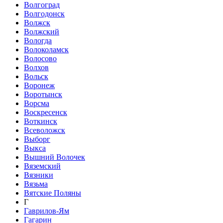
Волгоград
Волгодонск
Волжск
Волжский
Вологда
Волоколамск
Волосово
Волхов
Вольск
Воронеж
Воротынск
Ворсма
Воскресенск
Воткинск
Всеволожск
Выборг
Выкса
Вышний Волочек
Вяземский
Вязники
Вязьма
Вятские Поляны
Г
Гаврилов-Ям
Гагарин