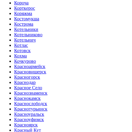
Короча
Корткерос
Коряжма
Костомукша
Кострома
Котельники
Котельниково
Котельнич
Котлас
Котовск
Кохма
Кочкурово
Красноармейск
Красновишерск
Красногорск
Краснодар
Красное Село
Краснознаменск
Краснокамск
Краснослободск
Краснотурьинск
Красноуральск
Красноуфимск
Красноярск
Красный Кут