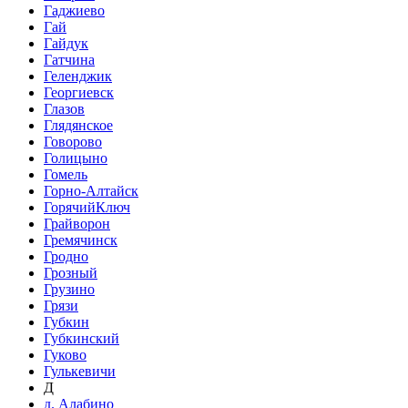
Гаджиево
Гай
Гайдук
Гатчина
Геленджик
Георгиевск
Глазов
Глядянское
Говорово
Голицыно
Гомель
Горно-Алтайск
ГорячийКлюч
Грайворон
Гремячинск
Гродно
Грозный
Грузино
Грязи
Губкин
Губкинский
Гуково
Гулькевичи
Д
д. Алабино