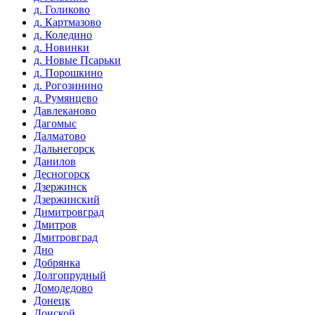
д. Голиково
д. Картмазово
д. Коледино
д. Новинки
д. Новые Псарьки
д. Порошкино
д. Рогозинино
д. Румянцево
Давлеканово
Дагомыс
Далматово
Дальнегорск
Данилов
Десногорск
Дзержинск
Дзержинский
Димитровград
Дмитров
Дмитровград
Дно
Добрянка
Долгопрудный
Домодедово
Донецк
Донской