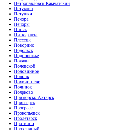
Петропавловск-Камчатский
Петухово
Петушки
Печора
Печоры
Пинск
Питкяранта
Плесецк
Поворино
Подольск
Подпорожье
Покачи
Полевской
Половинное
Полоцк
Похвистнево
Починок
Поярково
Приморско-Ахтарск
Приозерск
Прогресс
Прокопьевск
Пролетарск
Протвино
Прохладный