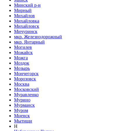
Минский р-н
Мирный
Михайлов
Михайловка
Михайловск
Мичуринск
мкр. Железнодорожный
мкр. Янтарный
Могилев
Можайск
Можга
Моздок
Мозырь
Мончегорск
Морозовск
Москва
Московский
Муравленко
Мурино
Мурманск
Муром
Мценск
Мытищи
Н