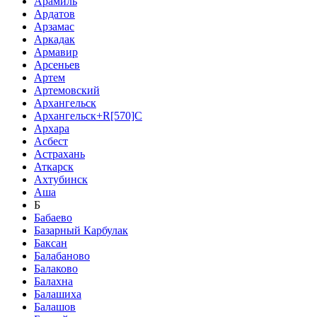
Арамиль
Ардатов
Арзамас
Аркадак
Армавир
Арсеньев
Артем
Артемовский
Архангельск
Архангельск+R[570]C
Архара
Асбест
Астрахань
Аткарск
Ахтубинск
Аша
Б
Бабаево
Базарный Карбулак
Баксан
Балабаново
Балаково
Балахна
Балашиха
Балашов