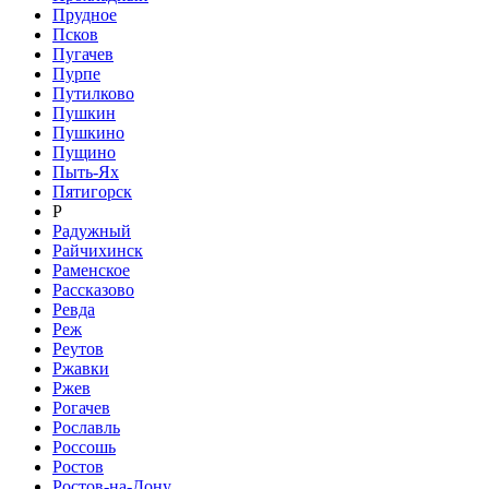
Прудное
Псков
Пугачев
Пурпе
Путилково
Пушкин
Пушкино
Пущино
Пыть-Ях
Пятигорск
Р
Радужный
Райчихинск
Раменское
Рассказово
Ревда
Реж
Реутов
Ржавки
Ржев
Рогачев
Рославль
Россошь
Ростов
Ростов-на-Дону