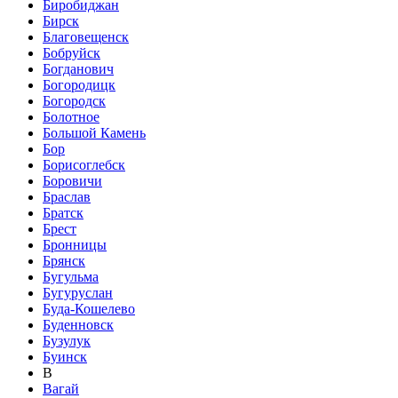
Биробиджан
Бирск
Благовещенск
Бобруйск
Богданович
Богородицк
Богородск
Болотное
Большой Камень
Бор
Борисоглебск
Боровичи
Браслав
Братск
Брест
Бронницы
Брянск
Бугульма
Бугуруслан
Буда-Кошелево
Буденновск
Бузулук
Буинск
В
Вагай