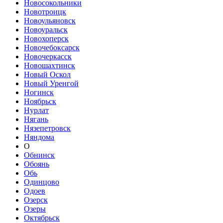
Новосокольники
Новотроицк
Новоульяновск
Новоуральск
Новохоперск
Новочебоксарск
Новочеркасск
Новошахтинск
Новый Оскол
Новый Уренгой
Ногинск
Ноябрьск
Нурлат
Нягань
Нязепетровск
Няндома
О
Обнинск
Обоянь
Обь
Одинцово
Одоев
Озерск
Озеры
Октябрьск