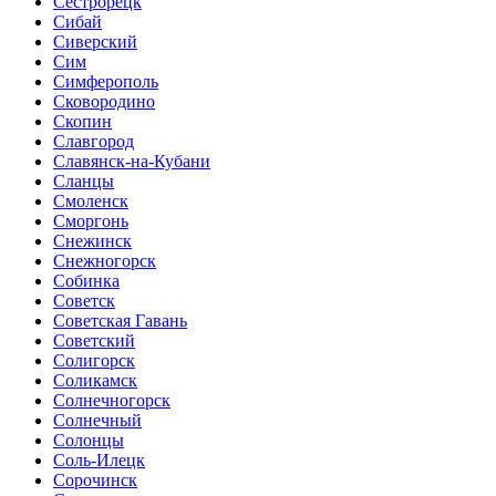
Сестрорецк
Сибай
Сиверский
Сим
Симферополь
Сковородино
Скопин
Славгород
Славянск-на-Кубани
Сланцы
Смоленск
Сморгонь
Снежинск
Снежногорск
Собинка
Советск
Советская Гавань
Советский
Солигорск
Соликамск
Солнечногорск
Солнечный
Солонцы
Соль-Илецк
Сорочинск