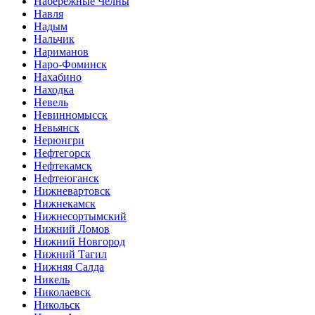
Набережные Челны
Навля
Надым
Нальчик
Нариманов
Наро-Фоминск
Нахабино
Находка
Невель
Невинномысск
Невьянск
Нерюнгри
Нефтегорск
Нефтекамск
Нефтеюганск
Нижневартовск
Нижнекамск
Нижнесортымский
Нижний Ломов
Нижний Новгород
Нижний Тагил
Нижняя Салда
Никель
Николаевск
Никольск