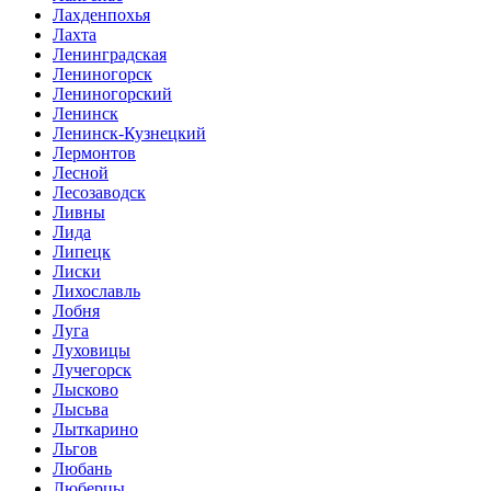
Лахденпохья
Лахта
Ленинградская
Лениногорск
Лениногорский
Ленинск
Ленинск-Кузнецкий
Лермонтов
Лесной
Лесозаводск
Ливны
Лида
Липецк
Лиски
Лихославль
Лобня
Луга
Луховицы
Лучегорск
Лысково
Лысьва
Лыткарино
Льгов
Любань
Люберцы