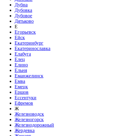
Дубна
Дубовка
Дубовое
Дятьково
Е
Егорьевск
Ейск
Екатеринбург
Екатеринославка
Елабуга
Елец
Елино
Ельня
Еманжелинск
Емва
Емецк
Ершов
Ессентуки
Ефремов
Ж
Железноводск
Железногорск
Железнодорожный
Жердевка
Жешарт