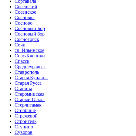
Сортавала
Сосенский
Сосенское
Сосновка
Сосново
Сосновый Бор
Сосновый бор
Сосногорск
Сочи
сп. Ильинское
Спас-Клепики
Спасск
Среднеуральск
Ставрополь
Старая Купавна
Старая Русса
Старица
Староминская
Старый Оскол
Стерлитамак
Столбище
Стрежевой
Строитель
Ступино
Суворов