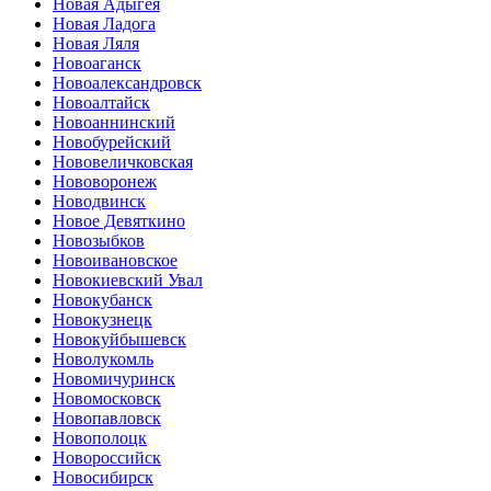
Новая Адыгея
Новая Ладога
Новая Ляля
Новоаганск
Новоалександровск
Новоалтайск
Новоаннинский
Новобурейский
Нововеличковская
Нововоронеж
Новодвинск
Новое Девяткино
Новозыбков
Новоивановское
Новокиевский Увал
Новокубанск
Новокузнецк
Новокуйбышевск
Новолукомль
Новомичуринск
Новомосковск
Новопавловск
Новополоцк
Новороссийск
Новосибирск