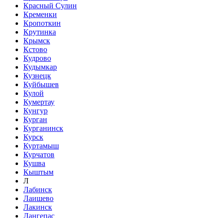
Красный Сулин
Кременки
Кропоткин
Крутинка
Крымск
Кстово
Кудрово
Кудымкар
Кузнецк
Куйбышев
Кулой
Кумертау
Кунгур
Курган
Курганинск
Курск
Куртамыш
Курчатов
Кушва
Кыштым
Л
Лабинск
Лаишево
Лакинск
Лангепас