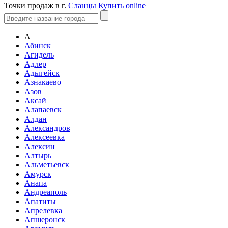
Точки продаж в г.
Сланцы
Купить online
А
Абинск
Агидель
Адлер
Адыгейск
Азнакаево
Азов
Аксай
Алапаевск
Алдан
Александров
Алексеевка
Алексин
Алтырь
Альметьевск
Амурск
Анапа
Андреаполь
Апатиты
Апрелевка
Апшеронск