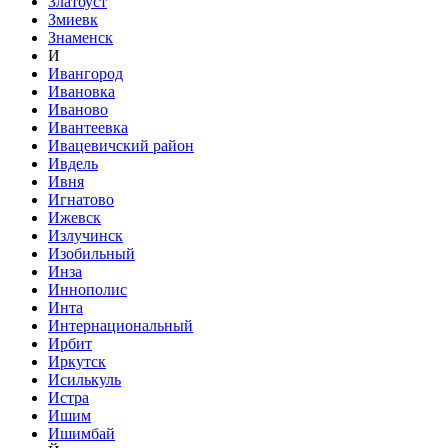
Златоуст
Змиевк
Знаменск
И
Ивангород
Ивановка
Иваново
Ивантеевка
Ивацевичский район
Ивдель
Ивня
Игнатово
Ижевск
Излучинск
Изобильный
Инза
Иннополис
Инта
Интернациональный
Ирбит
Иркутск
Исилькуль
Истра
Ишим
Ишимбай