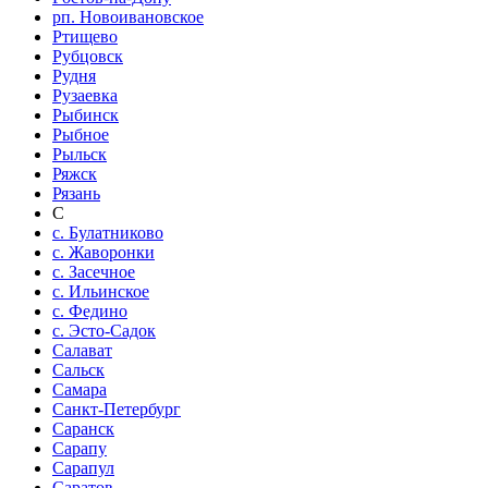
рп. Новоивановское
Ртищево
Рубцовск
Рудня
Рузаевка
Рыбинск
Рыбное
Рыльск
Ряжск
Рязань
С
с. Булатниково
с. Жаворонки
с. Засечное
с. Ильинское
с. Федино
с. Эсто-Садок
Салават
Сальск
Самара
Санкт-Петербург
Саранск
Сарапу
Сарапул
Саратов