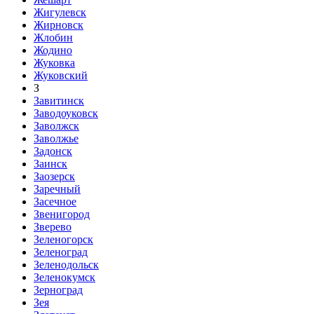
Жигулевск
Жирновск
Жлобин
Жодино
Жуковка
Жуковский
З
Завитинск
Заводоуковск
Заволжск
Заволжье
Задонск
Заинск
Заозерск
Заречный
Засечное
Звенигород
Зверево
Зеленогорск
Зеленоград
Зеленодольск
Зеленокумск
Зерноград
Зея