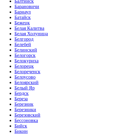
Балтийск
Барановичи
Барнаул
Батайск
Бежецк
Белая Калитва
Белая Холуница
Белгород
Белебей
Белинский
Белогорск
Белокуриха
Белорецк
Белореченск
Белоусово
Белоярский
Белый Яр
Бердск
Береза
Березник
Березники
Березовский
Бессоновка
Бийск
Бикин