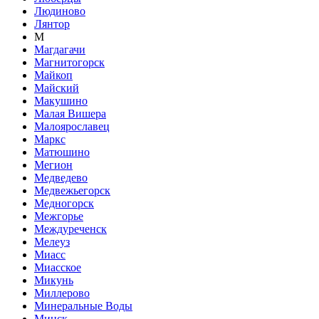
Людиново
Лянтор
М
Магдагачи
Магнитогорск
Майкоп
Майский
Макушино
Малая Вишера
Малоярославец
Маркс
Матюшино
Мегион
Медведево
Медвежьегорск
Медногорск
Межгорье
Междуреченск
Мелеуз
Миасс
Миасское
Микунь
Миллерово
Минеральные Воды
Минск