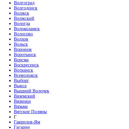
Волгоград
Волгодонск
Волжск
Волжский
Вологда
Волоколамск
Волосово
Волхов
Вольск
Воронеж
Воротынск
Ворсма
Воскресенск
Воткинск
Всеволожск
Выборг
Выкса
Вышний Волочек
Вяземский
Вязники
Вязьма
Вятские Поляны
Г
Гаврилов-Ям
Гагарин