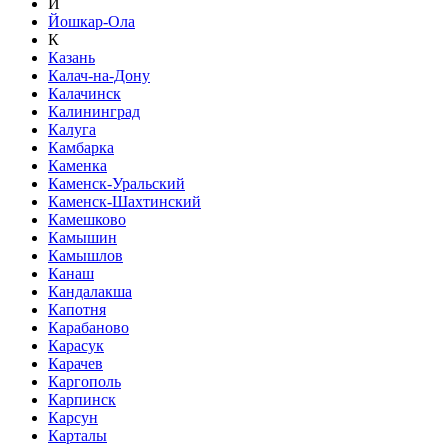
Й
Йошкар-Ола
К
Казань
Калач-на-Дону
Калачинск
Калининград
Калуга
Камбарка
Каменка
Каменск-Уральский
Каменск-Шахтинский
Камешково
Камышин
Камышлов
Канаш
Кандалакша
Капотня
Карабаново
Карасук
Карачев
Каргополь
Карпинск
Карсун
Карталы