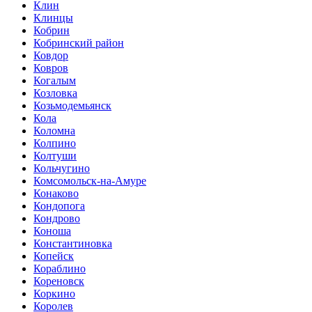
Клин
Клинцы
Кобрин
Кобринский район
Ковдор
Ковров
Когалым
Козловка
Козьмодемьянск
Кола
Коломна
Колпино
Колтуши
Кольчугино
Комсомольск-на-Амуре
Конаково
Кондопога
Кондрово
Коноша
Константиновка
Копейск
Кораблино
Кореновск
Коркино
Королев