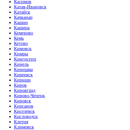
Касимов
Катав-Ивановск
Катайск
Качканар
Кашин
Кашира
Кемерово
Кемь
Кетово
Кимовск
Кимры
Кингисепп
Кинель
Кинешма
Киреевск
Кириши
Киров
Кировград
Кирово-Чепецк
Кировск
Кирсанов
Киселевск
Кисловодск
Клетня
Климовск