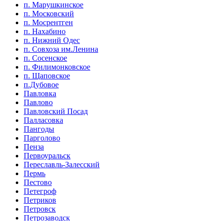
п. Марушкинское
п. Московский
п. Мосрентген
п. Нахабино
п. Нижний Одес
п. Совхоза им.Ленина
п. Сосенское
п. Филимонковское
п. Щаповское
п.Дубовое
Павловка
Павлово
Павловский Посад
Палласовка
Пангоды
Парголово
Пенза
Первоуральск
Переславль-Залесский
Пермь
Пестово
Петегроф
Петриков
Петровск
Петрозаводск