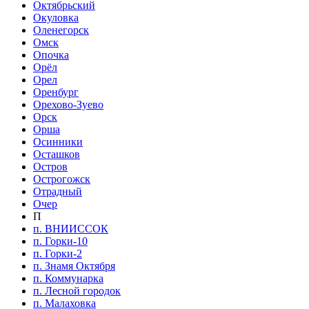
Октябрьский
Окуловка
Оленегорск
Омск
Опочка
Орёл
Орел
Оренбург
Орехово-Зуево
Орск
Орша
Осинники
Осташков
Остров
Острогожск
Отрадный
Очер
П
п. ВНИИССОК
п. Горки-10
п. Горки-2
п. Знамя Октября
п. Коммунарка
п. Лесной городок
п. Малаховка