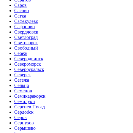
Саров
Сасово
Сатка
Сафакулево
Сафоново
Свердловск
Светлоград
Светогорск
Свободный
Себеж
Северодвинск
Североморск
Североуральск
Северск
Сегежа
Сельцо
Семенов
Семикаракорск
Семилуки
Сергиев Посад
Сердобск
Серов
Серпухов
Серышево