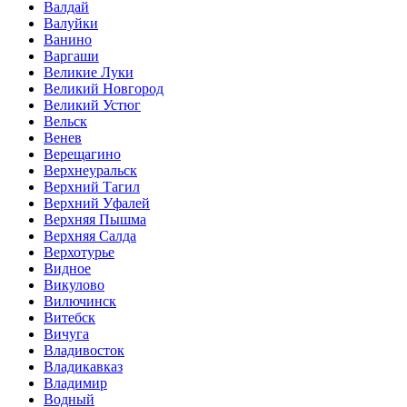
Валдай
Валуйки
Ванино
Варгаши
Великие Луки
Великий Новгород
Великий Устюг
Вельск
Венев
Верещагино
Верхнеуральск
Верхний Тагил
Верхний Уфалей
Верхняя Пышма
Верхняя Салда
Верхотурье
Видное
Викулово
Вилючинск
Витебск
Вичуга
Владивосток
Владикавказ
Владимир
Водный