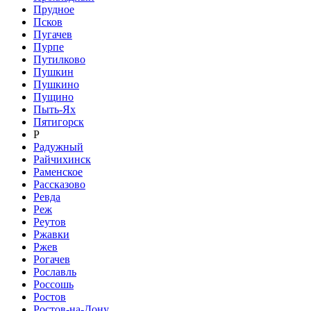
Прудное
Псков
Пугачев
Пурпе
Путилково
Пушкин
Пушкино
Пущино
Пыть-Ях
Пятигорск
Р
Радужный
Райчихинск
Раменское
Рассказово
Ревда
Реж
Реутов
Ржавки
Ржев
Рогачев
Рославль
Россошь
Ростов
Ростов-на-Дону