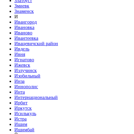
Златоуст
Змиевк
Знаменск
И
Ивангород
Ивановка
Иваново
Ивантеевка
Ивацевичский район
Ивдель
Ивня
Игнатово
Ижевск
Излучинск
Изобильный
Инза
Иннополис
Инта
Интернациональный
Ирбит
Иркутск
Исилькуль
Истра
Ишим
Ишимбай