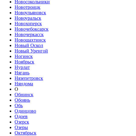
Новосокольники
Новотроицк
Новоульяновск
Новоуральск
Новохоперск
Новочебоксарск
Новочеркасск
Новошахтинск
Новый Оскол
Новый Уренгой
Ногинск
Ноябрьск
Нурлат
Нягань
Нязепетровск
Няндома
О
Обнинск
Обоянь
Обь
Одинцово
Одоев
Озерск
Озеры
Октябрьск