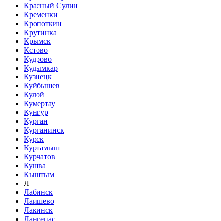
Красный Сулин
Кременки
Кропоткин
Крутинка
Крымск
Кстово
Кудрово
Кудымкар
Кузнецк
Куйбышев
Кулой
Кумертау
Кунгур
Курган
Курганинск
Курск
Куртамыш
Курчатов
Кушва
Кыштым
Л
Лабинск
Лаишево
Лакинск
Лангепас