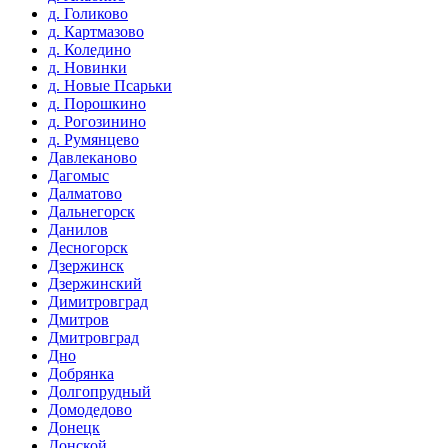
д. Голиково
д. Картмазово
д. Коледино
д. Новинки
д. Новые Псарьки
д. Порошкино
д. Рогозинино
д. Румянцево
Давлеканово
Дагомыс
Далматово
Дальнегорск
Данилов
Десногорск
Дзержинск
Дзержинский
Димитровград
Дмитров
Дмитровград
Дно
Добрянка
Долгопрудный
Домодедово
Донецк
Донской