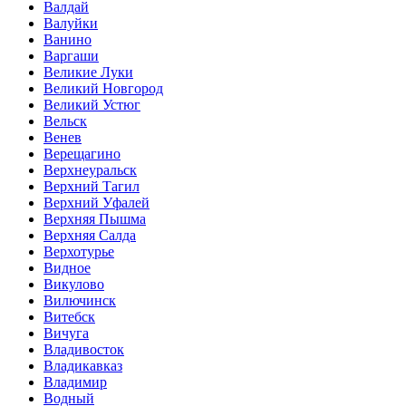
Валдай
Валуйки
Ванино
Варгаши
Великие Луки
Великий Новгород
Великий Устюг
Вельск
Венев
Верещагино
Верхнеуральск
Верхний Тагил
Верхний Уфалей
Верхняя Пышма
Верхняя Салда
Верхотурье
Видное
Викулово
Вилючинск
Витебск
Вичуга
Владивосток
Владикавказ
Владимир
Водный