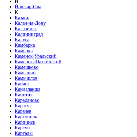
Й
Йошкар-Ола
К
Казань
Калач-на-Дону
Калачинск
Калининград
Калуга
Камбарка
Каменка
Каменск-Уральский
Каменск-Шахтинский
Камешково
Камышин
Камышлов
Канаш
Кандалакша
Капотня
Карабаново
Карасук
Карачев
Каргополь
Карпинск
Карсун
Карталы