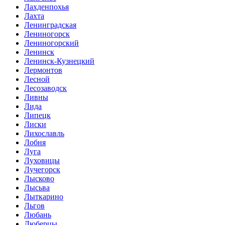
Лахденпохья
Лахта
Ленинградская
Лениногорск
Лениногорский
Ленинск
Ленинск-Кузнецкий
Лермонтов
Лесной
Лесозаводск
Ливны
Лида
Липецк
Лиски
Лихославль
Лобня
Луга
Луховицы
Лучегорск
Лысково
Лысьва
Лыткарино
Льгов
Любань
Люберцы