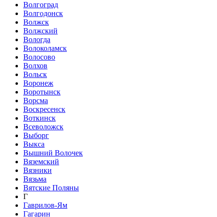
Волгоград
Волгодонск
Волжск
Волжский
Вологда
Волоколамск
Волосово
Волхов
Вольск
Воронеж
Воротынск
Ворсма
Воскресенск
Воткинск
Всеволожск
Выборг
Выкса
Вышний Волочек
Вяземский
Вязники
Вязьма
Вятские Поляны
Г
Гаврилов-Ям
Гагарин