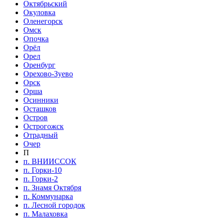
Октябрьский
Окуловка
Оленегорск
Омск
Опочка
Орёл
Орел
Оренбург
Орехово-Зуево
Орск
Орша
Осинники
Осташков
Остров
Острогожск
Отрадный
Очер
П
п. ВНИИССОК
п. Горки-10
п. Горки-2
п. Знамя Октября
п. Коммунарка
п. Лесной городок
п. Малаховка