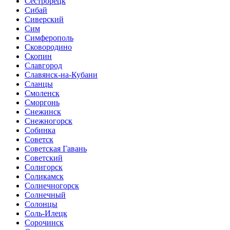
Сестрорецк
Сибай
Сиверский
Сим
Симферополь
Сковородино
Скопин
Славгород
Славянск-на-Кубани
Сланцы
Смоленск
Сморгонь
Снежинск
Снежногорск
Собинка
Советск
Советская Гавань
Советский
Солигорск
Соликамск
Солнечногорск
Солнечный
Солонцы
Соль-Илецк
Сорочинск