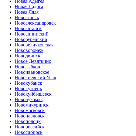
Новая Адыгея
Новая Ладога
Новая Ляля
Новоаганск
Новоалександровск
Новоалтайск
Новоаннинский
Новобурейский
Нововеличковская
Нововоронеж
Новодвинск
Новое Девяткино
Новозыбков
Новоивановское
Новокиевский Увал
Новокубанск
Новокузнецк
Новокуйбышевск
Новолукомль
Новомичуринск
Новомосковск
Новопавловск
Новополоцк
Новороссийск
Новосибирск