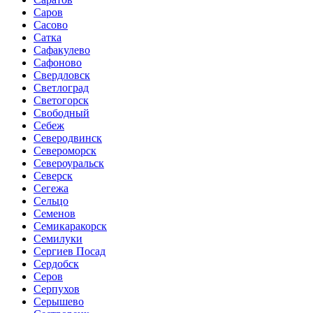
Саров
Сасово
Сатка
Сафакулево
Сафоново
Свердловск
Светлоград
Светогорск
Свободный
Себеж
Северодвинск
Североморск
Североуральск
Северск
Сегежа
Сельцо
Семенов
Семикаракорск
Семилуки
Сергиев Посад
Сердобск
Серов
Серпухов
Серышево