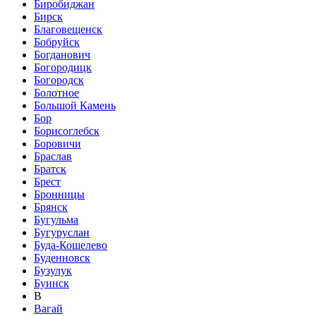
Биробиджан
Бирск
Благовещенск
Бобруйск
Богданович
Богородицк
Богородск
Болотное
Большой Камень
Бор
Борисоглебск
Боровичи
Браслав
Братск
Брест
Бронницы
Брянск
Бугульма
Бугуруслан
Буда-Кошелево
Буденновск
Бузулук
Буинск
В
Вагай