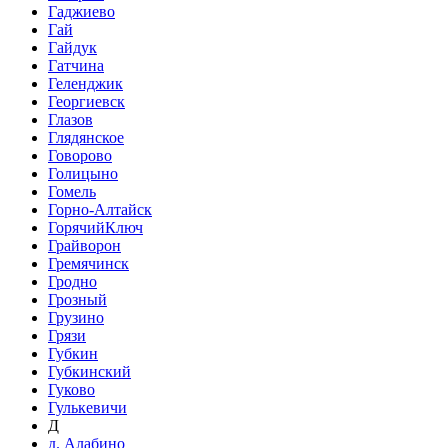
Гаджиево
Гай
Гайдук
Гатчина
Геленджик
Георгиевск
Глазов
Глядянское
Говорово
Голицыно
Гомель
Горно-Алтайск
ГорячийКлюч
Грайворон
Гремячинск
Гродно
Грозный
Грузино
Грязи
Губкин
Губкинский
Гуково
Гулькевичи
Д
д. Алабино