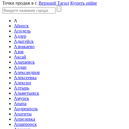
Точки продаж в г.
Верхний Тагил
Купить online
А
Абинск
Агидель
Адлер
Адыгейск
Азнакаево
Азов
Аксай
Алапаевск
Алдан
Александров
Алексеевка
Алексин
Алтырь
Альметьевск
Амурск
Анапа
Андреаполь
Апатиты
Апрелевка
Апшеронск