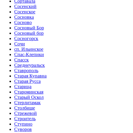
Сортавала
Сосенский
Сосенское
Сосновка
Сосново
Сосновый Бор
Сосновый бор
Сосногорск
Сочи
сп. Ильинское
Спас-Клепики
Спасск
Среднеуральск
Ставрополь
Старая Купавна
Старая Русса
Старица
Староминская
Старый Оскол
Стерлитамак
Столбище
Стрежевой
Строитель
Ступино
Суворов