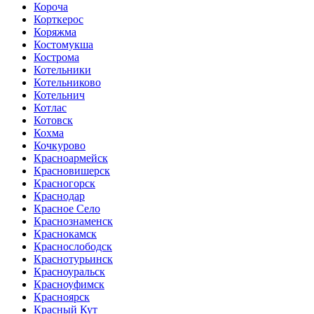
Короча
Корткерос
Коряжма
Костомукша
Кострома
Котельники
Котельниково
Котельнич
Котлас
Котовск
Кохма
Кочкурово
Красноармейск
Красновишерск
Красногорск
Краснодар
Красное Село
Краснознаменск
Краснокамск
Краснослободск
Краснотурьинск
Красноуральск
Красноуфимск
Красноярск
Красный Кут