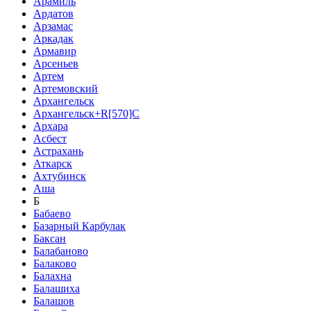
Арамиль
Ардатов
Арзамас
Аркадак
Армавир
Арсеньев
Артем
Артемовский
Архангельск
Архангельск+R[570]C
Архара
Асбест
Астрахань
Аткарск
Ахтубинск
Аша
Б
Бабаево
Базарный Карбулак
Баксан
Балабаново
Балаково
Балахна
Балашиха
Балашов