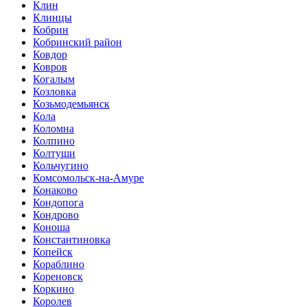
Клин
Клинцы
Кобрин
Кобринский район
Ковдор
Ковров
Когалым
Козловка
Козьмодемьянск
Кола
Коломна
Колпино
Колтуши
Кольчугино
Комсомольск-на-Амуре
Конаково
Кондопога
Кондрово
Коноша
Константиновка
Копейск
Кораблино
Кореновск
Коркино
Королев