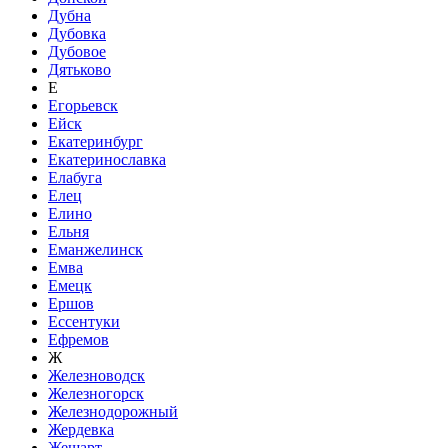
Дубна
Дубовка
Дубовое
Дятьково
Е
Егорьевск
Ейск
Екатеринбург
Екатеринославка
Елабуга
Елец
Елино
Ельня
Еманжелинск
Емва
Емецк
Ершов
Ессентуки
Ефремов
Ж
Железноводск
Железногорск
Железнодорожный
Жердевка
Жешарт