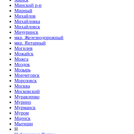
Минский р-н
Мирный
Михайлов
Михайловка
Михайловск
Мичуринск
мкр. Железнодорожный
мкр. Янтарный
Могилев
Можайск
Можга
Моздок
Мозырь
Мончегорск
Морозовск
Москва
Московский
Муравленко
Мурино
Мурманск
Муром
Мценск
Мытищи
Н