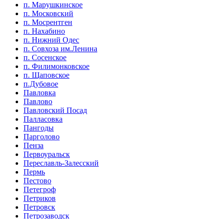
п. Марушкинское
п. Московский
п. Мосрентген
п. Нахабино
п. Нижний Одес
п. Совхоза им.Ленина
п. Сосенское
п. Филимонковское
п. Щаповское
п.Дубовое
Павловка
Павлово
Павловский Посад
Палласовка
Пангоды
Парголово
Пенза
Первоуральск
Переславль-Залесский
Пермь
Пестово
Петегроф
Петриков
Петровск
Петрозаводск