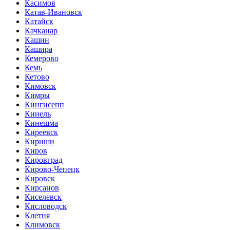
Касимов
Катав-Ивановск
Катайск
Качканар
Кашин
Кашира
Кемерово
Кемь
Кетово
Кимовск
Кимры
Кингисепп
Кинель
Кинешма
Киреевск
Кириши
Киров
Кировград
Кирово-Чепецк
Кировск
Кирсанов
Киселевск
Кисловодск
Клетня
Климовск