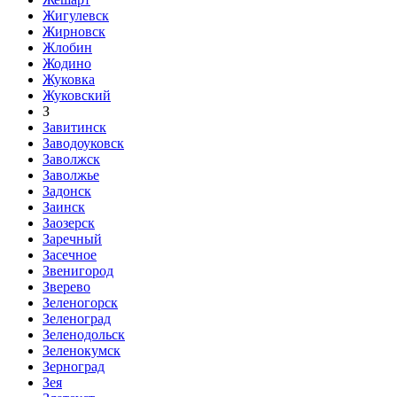
Жигулевск
Жирновск
Жлобин
Жодино
Жуковка
Жуковский
З
Завитинск
Заводоуковск
Заволжск
Заволжье
Задонск
Заинск
Заозерск
Заречный
Засечное
Звенигород
Зверево
Зеленогорск
Зеленоград
Зеленодольск
Зеленокумск
Зерноград
Зея