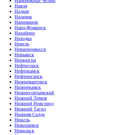
Набережные Челны
Навля
Надым
Нальчик
Нариманов
Наро-Фоминск
Нахабино
Находка
Невель
Невинномысск
Невьянск
Нерюнгри
Нефтегорск
Нефтекамск
Нефтеюганск
Нижневартовск
Нижнекамск
Нижнесортымский
Нижний Ломов
Нижний Новгород
Нижний Тагил
Нижняя Салда
Никель
Николаевск
Никольск