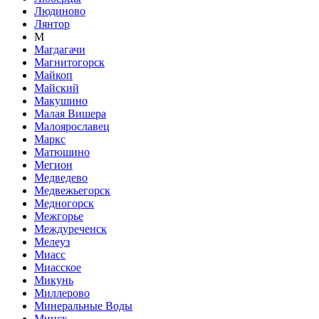
Людиново
Лянтор
М
Магдагачи
Магнитогорск
Майкоп
Майский
Макушино
Малая Вишера
Малоярославец
Маркс
Матюшино
Мегион
Медведево
Медвежьегорск
Медногорск
Межгорье
Междуреченск
Мелеуз
Миасс
Миасское
Микунь
Миллерово
Минеральные Воды
Минск