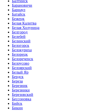
Балтийск
Барановичи
Барнаул
Батайск
Бежецк
Белая Калитва
Белая Холуница
Белгород
Белебей
Белинский
Белогорск
Белокуриха
Белорецк
Белореченск
Белоусово
Белоярский
Белый Яр
Бердск
Береза
Березник
Березники
Березовский
Бессоновка
Бийск
Бикин