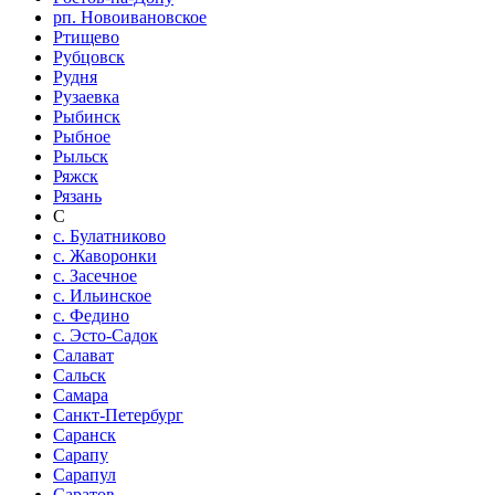
рп. Новоивановское
Ртищево
Рубцовск
Рудня
Рузаевка
Рыбинск
Рыбное
Рыльск
Ряжск
Рязань
С
с. Булатниково
с. Жаворонки
с. Засечное
с. Ильинское
с. Федино
с. Эсто-Садок
Салават
Сальск
Самара
Санкт-Петербург
Саранск
Сарапу
Сарапул
Саратов