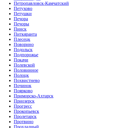
Петропавловск-Камчатский
Петухово
Петушки
Печора
Печоры
Пинск
Питкяранта
Плесецк
Поворино
Подольск
Подпорожье
Покачи
Полевской
Половинное
Полоцк
Похвистнево
Починок
Поярково
Приморско-Ахтарск
Приозерск
Прогресс
Прокопьевск
Пролетарск
Протвино
Прохладный