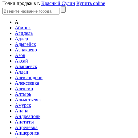
Точки продаж в г.
Красный Сулин
Купить online
А
Абинск
Агидель
Адлер
Адыгейск
Азнакаево
Азов
Аксай
Алапаевск
Алдан
Александров
Алексеевка
Алексин
Алтырь
Альметьевск
Амурск
Анапа
Андреаполь
Апатиты
Апрелевка
Апшеронск