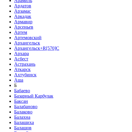
Арамиль
Ардатов
Арзамас
Аркадак
Армавир
Арсеньев
Артем
Артемовский
Архангельск
Архангельск+R[570]C
Архара
Асбест
Астрахань
Аткарск
Ахтубинск
Аша
Б
Бабаево
Базарный Карбулак
Баксан
Балабаново
Балаково
Балахна
Балашиха
Балашов