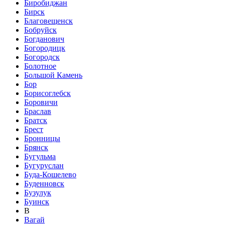
Биробиджан
Бирск
Благовещенск
Бобруйск
Богданович
Богородицк
Богородск
Болотное
Большой Камень
Бор
Борисоглебск
Боровичи
Браслав
Братск
Брест
Бронницы
Брянск
Бугульма
Бугуруслан
Буда-Кошелево
Буденновск
Бузулук
Буинск
В
Вагай