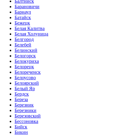
Балтийск
Барановичи
Барнаул
Батайск
Бежецк
Белая Калитва
Белая Холуница
Белгород
Белебей
Белинский
Белогорск
Белокуриха
Белорецк
Белореченск
Белоусово
Белоярский
Белый Яр
Бердск
Береза
Березник
Березники
Березовский
Бессоновка
Бийск
Бикин