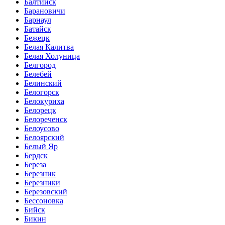
Балтийск
Барановичи
Барнаул
Батайск
Бежецк
Белая Калитва
Белая Холуница
Белгород
Белебей
Белинский
Белогорск
Белокуриха
Белорецк
Белореченск
Белоусово
Белоярский
Белый Яр
Бердск
Береза
Березник
Березники
Березовский
Бессоновка
Бийск
Бикин