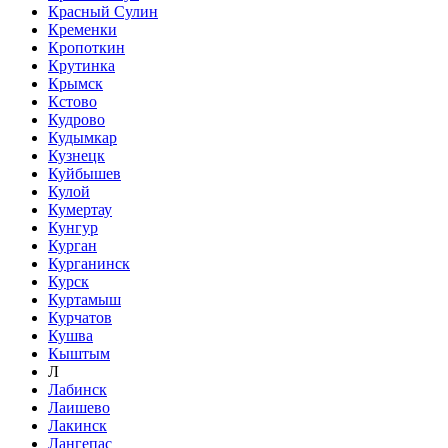
Красный Сулин
Кременки
Кропоткин
Крутинка
Крымск
Кстово
Кудрово
Кудымкар
Кузнецк
Куйбышев
Кулой
Кумертау
Кунгур
Курган
Курганинск
Курск
Куртамыш
Курчатов
Кушва
Кыштым
Л
Лабинск
Лаишево
Лакинск
Лангепас