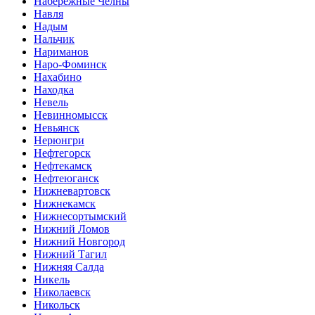
Набережные Челны
Навля
Надым
Нальчик
Нариманов
Наро-Фоминск
Нахабино
Находка
Невель
Невинномысск
Невьянск
Нерюнгри
Нефтегорск
Нефтекамск
Нефтеюганск
Нижневартовск
Нижнекамск
Нижнесортымский
Нижний Ломов
Нижний Новгород
Нижний Тагил
Нижняя Салда
Никель
Николаевск
Никольск