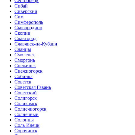
Сестрорецк
Сибай
Сиверский
Сим
Симферополь
Сковородино
Скопин
Славгород
Славянск-на-Кубани
Сланцы
Смоленск
Сморгонь
Снежинск
Снежногорск
Собинка
Советск
Советская Гавань
Советский
Солигорск
Соликамск
Солнечногорск
Солнечный
Солонцы
Соль-Илецк
Сорочинск