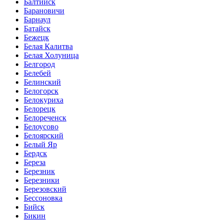
Балтийск
Барановичи
Барнаул
Батайск
Бежецк
Белая Калитва
Белая Холуница
Белгород
Белебей
Белинский
Белогорск
Белокуриха
Белорецк
Белореченск
Белоусово
Белоярский
Белый Яр
Бердск
Береза
Березник
Березники
Березовский
Бессоновка
Бийск
Бикин