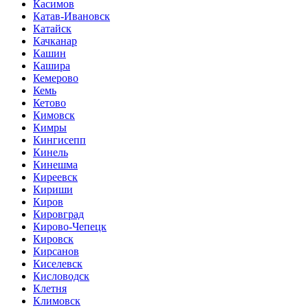
Касимов
Катав-Ивановск
Катайск
Качканар
Кашин
Кашира
Кемерово
Кемь
Кетово
Кимовск
Кимры
Кингисепп
Кинель
Кинешма
Киреевск
Кириши
Киров
Кировград
Кирово-Чепецк
Кировск
Кирсанов
Киселевск
Кисловодск
Клетня
Климовск