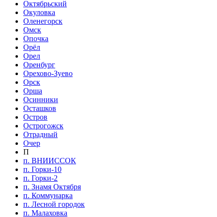
Октябрьский
Окуловка
Оленегорск
Омск
Опочка
Орёл
Орел
Оренбург
Орехово-Зуево
Орск
Орша
Осинники
Осташков
Остров
Острогожск
Отрадный
Очер
П
п. ВНИИССОК
п. Горки-10
п. Горки-2
п. Знамя Октября
п. Коммунарка
п. Лесной городок
п. Малаховка