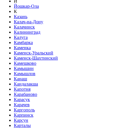
Й
Йошкар-Ола
К
Казань
Калач-на-Дону
Калачинск
Калининград
Калуга
Камбарка
Каменка
Каменск-Уральский
Каменск-Шахтинский
Камешково
Камышин
Камышлов
Канаш
Кандалакша
Капотня
Карабаново
Карасук
Карачев
Каргополь
Карпинск
Карсун
Карталы