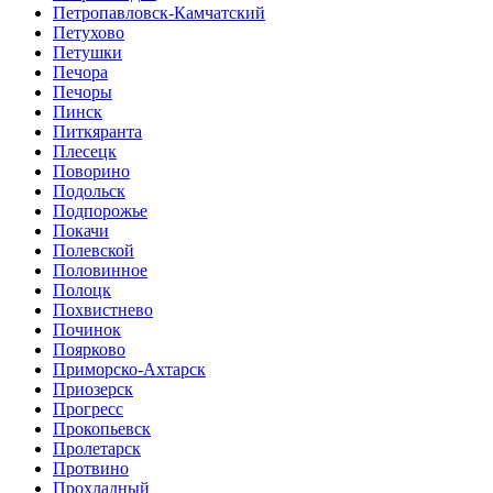
Петропавловск-Камчатский
Петухово
Петушки
Печора
Печоры
Пинск
Питкяранта
Плесецк
Поворино
Подольск
Подпорожье
Покачи
Полевской
Половинное
Полоцк
Похвистнево
Починок
Поярково
Приморско-Ахтарск
Приозерск
Прогресс
Прокопьевск
Пролетарск
Протвино
Прохладный