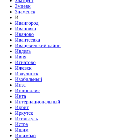
Златоуст
Змиевк
Знаменск
И
Ивангород
Ивановка
Иваново
Ивантеевка
Ивацевичский район
Ивдель
Ивня
Игнатово
Ижевск
Излучинск
Изобильный
Инза
Иннополис
Инта
Интернациональный
Ирбит
Иркутск
Исилькуль
Истра
Ишим
Ишимбай