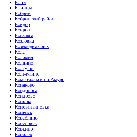
Клин
Клинцы
Кобрин
Кобринский район
Ковдор
Ковров
Когалым
Козловка
Козьмодемьянск
Кола
Коломна
Колпино
Колтуши
Кольчугино
Комсомольск-на-Амуре
Конаково
Кондопога
Кондрово
Коноша
Константиновка
Копейск
Кораблино
Кореновск
Коркино
Королев