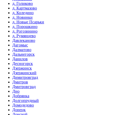
д. Голиково
д. Картмазово
д. Коледино
д. Новинки
д. Новые Псарьки
д. Порошкино
д. Рогозинино
д. Румянцево
Давлеканово
Дагомыс
Далматово
Дальнегорск
Данилов
Десногорск
Дзержинск
Дзержинский
Димитровград
Дмитров
Дмитровград
Дно
Добрянка
Долгопрудный
Домодедово
Донецк
Донской