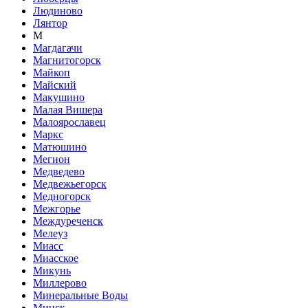
Людиново
Лянтор
М
Магдагачи
Магнитогорск
Майкоп
Майский
Макушино
Малая Вишера
Малоярославец
Маркс
Матюшино
Мегион
Медведево
Медвежьегорск
Медногорск
Межгорье
Междуреченск
Мелеуз
Миасс
Миасское
Микунь
Миллерово
Минеральные Воды
Минск