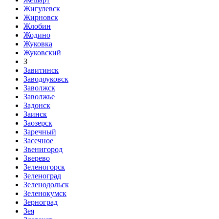
Жигулевск
Жирновск
Жлобин
Жодино
Жуковка
Жуковский
З
Завитинск
Заводоуковск
Заволжск
Заволжье
Задонск
Заинск
Заозерск
Заречный
Засечное
Звенигород
Зверево
Зеленогорск
Зеленоград
Зеленодольск
Зеленокумск
Зерноград
Зея