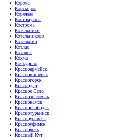
Короча
Корткерос
Коряжма
Костомукша
Кострома
Котельники
Котельниково
Котельнич
Котлас
Котовск
Кохма
Кочкурово
Красноармейск
Красновишерск
Красногорск
Краснодар
Красное Село
Краснознаменск
Краснокамск
Краснослободск
Краснотурьинск
Красноуральск
Красноуфимск
Красноярск
Красный Кут