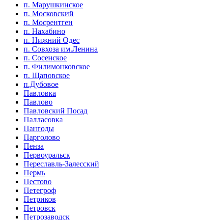
п. Марушкинское
п. Московский
п. Мосрентген
п. Нахабино
п. Нижний Одес
п. Совхоза им.Ленина
п. Сосенское
п. Филимонковское
п. Щаповское
п.Дубовое
Павловка
Павлово
Павловский Посад
Палласовка
Пангоды
Парголово
Пенза
Первоуральск
Переславль-Залесский
Пермь
Пестово
Петегроф
Петриков
Петровск
Петрозаводск