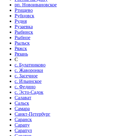
рп. Новоивановское
Ртищево
Рубцовск
Рудня
Рузаевка
Рыбинск
Рыбное
Рыльск
Ряжск
Рязань
С
с. Булатниково
с. Жаворонки
с. Засечное
с. Ильинское
с. Федино
с. Эсто-Садок
Салават
Сальск
Самара
Санкт-Петербург
Саранск
Сарапу
Сарапул
Саратов