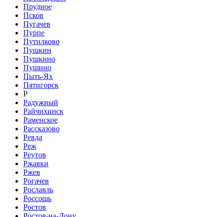
Прудное
Псков
Пугачев
Пурпе
Путилково
Пушкин
Пушкино
Пущино
Пыть-Ях
Пятигорск
Р
Радужный
Райчихинск
Раменское
Рассказово
Ревда
Реж
Реутов
Ржавки
Ржев
Рогачев
Рославль
Россошь
Ростов
Ростов-на-Дону