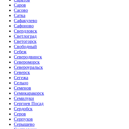
Саров
Сасово
Сатка
Сафакулево
Сафоново
Свердловск
Светлоград
Светогорск
Свободный
Себеж
Северодвинск
Североморск
Североуральск
Северск
Сегежа
Сельцо
Семенов
Семикаракорск
Семилуки
Сергиев Посад
Сердобск
Серов
Серпухов
Серышево