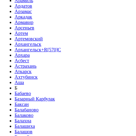
Арамиль
Ардатов
Арзамас
Аркадак
Армавир
Арсеньев
Артем
Артемовский
Архангельск
Архангельск+R[570]C
Архара
Асбест
Астрахань
Аткарск
Ахтубинск
Аша
Б
Бабаево
Базарный Карбулак
Баксан
Балабаново
Балаково
Балахна
Балашиха
Балашов