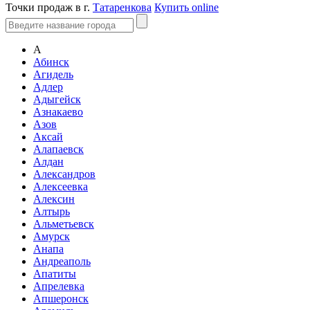
Точки продаж в г.
Татаренкова
Купить online
А
Абинск
Агидель
Адлер
Адыгейск
Азнакаево
Азов
Аксай
Алапаевск
Алдан
Александров
Алексеевка
Алексин
Алтырь
Альметьевск
Амурск
Анапа
Андреаполь
Апатиты
Апрелевка
Апшеронск