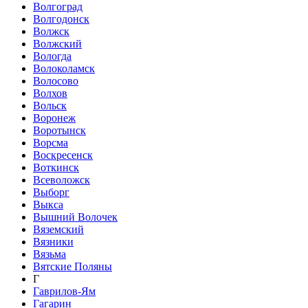
Волгоград
Волгодонск
Волжск
Волжский
Вологда
Волоколамск
Волосово
Волхов
Вольск
Воронеж
Воротынск
Ворсма
Воскресенск
Воткинск
Всеволожск
Выборг
Выкса
Вышний Волочек
Вяземский
Вязники
Вязьма
Вятские Поляны
Г
Гаврилов-Ям
Гагарин