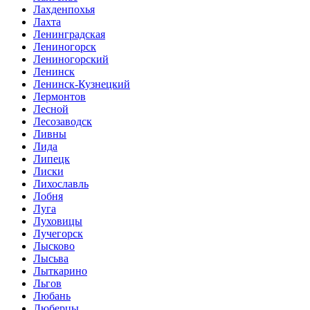
Лахденпохья
Лахта
Ленинградская
Лениногорск
Лениногорский
Ленинск
Ленинск-Кузнецкий
Лермонтов
Лесной
Лесозаводск
Ливны
Лида
Липецк
Лиски
Лихославль
Лобня
Луга
Луховицы
Лучегорск
Лысково
Лысьва
Лыткарино
Льгов
Любань
Люберцы