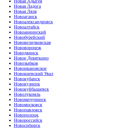
Новая Адыгея
Новая Ладога
Новая Ляля
Новоаганск
Новоалександровск
Новоалтайск
Новоаннинский
Новобурейский
Нововеличковская
Нововоронеж
Новодвинск
Новое Девяткино
Новозыбков
Новоивановское
Новокиевский Увал
Новокубанск
Новокузнецк
Новокуйбышевск
Новолукомль
Новомичуринск
Новомосковск
Новопавловск
Новополоцк
Новороссийск
Новосибирск