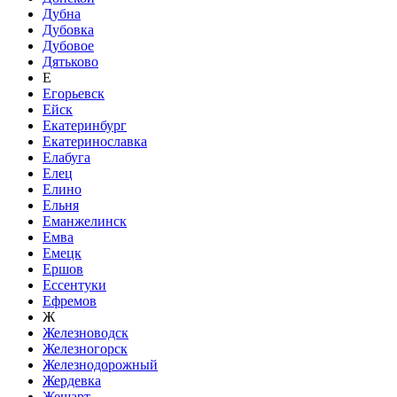
Дубна
Дубовка
Дубовое
Дятьково
Е
Егорьевск
Ейск
Екатеринбург
Екатеринославка
Елабуга
Елец
Елино
Ельня
Еманжелинск
Емва
Емецк
Ершов
Ессентуки
Ефремов
Ж
Железноводск
Железногорск
Железнодорожный
Жердевка
Жешарт