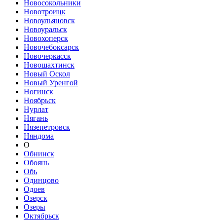
Новосокольники
Новотроицк
Новоульяновск
Новоуральск
Новохоперск
Новочебоксарск
Новочеркасск
Новошахтинск
Новый Оскол
Новый Уренгой
Ногинск
Ноябрьск
Нурлат
Нягань
Нязепетровск
Няндома
О
Обнинск
Обоянь
Обь
Одинцово
Одоев
Озерск
Озеры
Октябрьск