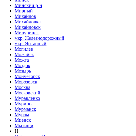
Минский р-н
Мирный
Михайлов
Михайловка
Михайловск
Мичуринск
мкр. Железнодорожный
мкр. Янтарный
Могилев
Можайск
Можга
Моздок
Мозырь
Мончегорск
Морозовск
Москва
Московский
Муравленко
Мурино
Мурманск
Муром
Мценск
Мытищи
Н