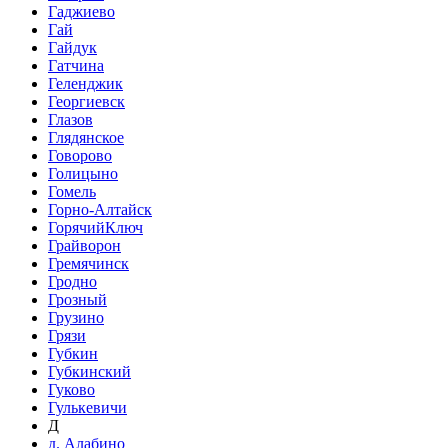
Гаджиево
Гай
Гайдук
Гатчина
Геленджик
Георгиевск
Глазов
Глядянское
Говорово
Голицыно
Гомель
Горно-Алтайск
ГорячийКлюч
Грайворон
Гремячинск
Гродно
Грозный
Грузино
Грязи
Губкин
Губкинский
Гуково
Гулькевичи
Д
д. Алабино