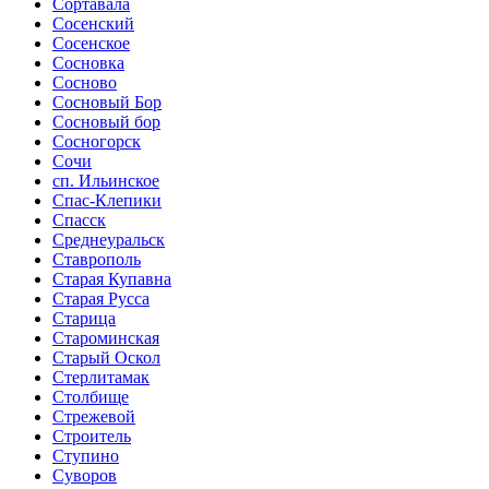
Сортавала
Сосенский
Сосенское
Сосновка
Сосново
Сосновый Бор
Сосновый бор
Сосногорск
Сочи
сп. Ильинское
Спас-Клепики
Спасск
Среднеуральск
Ставрополь
Старая Купавна
Старая Русса
Старица
Староминская
Старый Оскол
Стерлитамак
Столбище
Стрежевой
Строитель
Ступино
Суворов