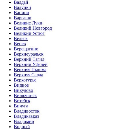
Валдай
Валуйки
Ванино
Варгаши
Великие Луки
Великий Новгород
Великий Устюг
Вельск
Венев
Верещагино
Верхнеуральск
Верхний Тагил
Верхний Уфалей
Верхняя Пышма
Верхняя Салда
Верхотурье
Видное
Викулово
Вилючинск
Витебск
Вичуга
Владивосток
Владикавказ
Владимир
Водный