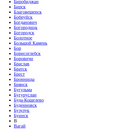
Биробиджан
Бирск
Благовещенск
Бобруйск
Богданович
Богородицк
Богородск
Болотное
Большой Камень
Бор
Борисоглебск
Боровичи
Браслав
Братск
Брест
Бронницы
Брянск
Бугульма
Бугуруслан
Буда-Кошелево
Буденновск
Бузулук
Буинск
В
Вагай